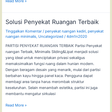
Read More »
Solusi Penyekat Ruangan Terbaik
Solusi
Penyekat
Tinggalkan Komentar
/
penyekat ruangan kediri
,
penyekat
Ruangan
ruangan minimalis
,
Uncategorized
/
4dm1n2020
Terbaik
PARTISI PENYEKAT RUANGAN TERBAIK Partisi Penyekat
ruangan Terbaik, Minimalis Sliding&Lipat menjadi solusi
yang ideal untuk menciptakan privasi sekaligus
memaksimalkan fungsi ruang dalam hunian modern.
Dengan beragam desain yang menarik, mulai dari partisi
berbahan kayu hingga panel kaca. Pengguna dapat
membagi area tanpa harus merombak struktur
keseluruhan. Selain menambah estetika, partisi ini juga
membantu mengatur sirkulasi
Read More »