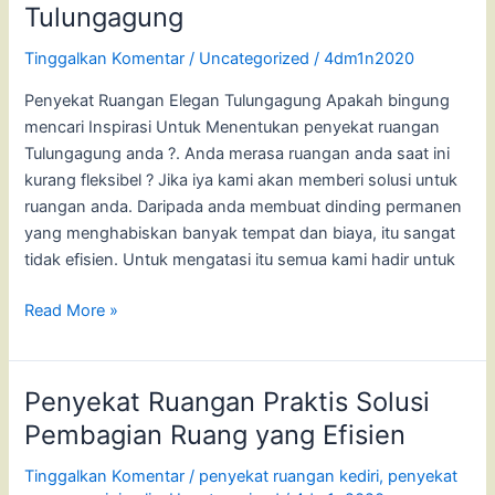
Ruangan
Tulungagung
Elegan
Tinggalkan Komentar
/
Uncategorized
/
4dm1n2020
Tulungagung
Penyekat Ruangan Elegan Tulungagung Apakah bingung
mencari Inspirasi Untuk Menentukan penyekat ruangan
Tulungagung anda ?. Anda merasa ruangan anda saat ini
kurang fleksibel ? Jika iya kami akan memberi solusi untuk
ruangan anda. Daripada anda membuat dinding permanen
yang menghabiskan banyak tempat dan biaya, itu sangat
tidak efisien. Untuk mengatasi itu semua kami hadir untuk
Read More »
Penyekat Ruangan Praktis Solusi
Penyekat
Ruangan
Pembagian Ruang yang Efisien
Praktis
Tinggalkan Komentar
/
penyekat ruangan kediri
,
penyekat
Solusi