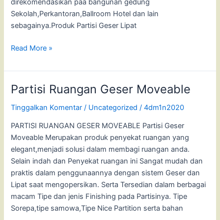
direkomendasikan paa bangunan gedung
Sekolah,Perkantoran,Ballroom Hotel dan lain
sebagainya.Produk Partisi Geser Lipat
Read More »
Partisi Ruangan Geser Moveable
Partisi
Ruangan
Tinggalkan Komentar
/
Uncategorized
/
4dm1n2020
Geser
Moveable
PARTISI RUANGAN GESER MOVEABLE Partisi Geser
Moveable Merupakan produk penyekat ruangan yang
elegant,menjadi solusi dalam membagi ruangan anda.
Selain indah dan Penyekat ruangan ini Sangat mudah dan
praktis dalam penggunaannya dengan sistem Geser dan
Lipat saat mengopersikan. Serta Tersedian dalam berbagai
macam Tipe dan jenis Finishing pada Partisinya. Tipe
Sorepa,tipe samowa,Tipe Nice Partition serta bahan