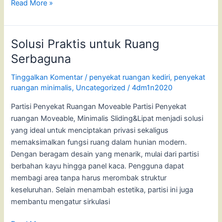
Read More »
Solusi Praktis untuk Ruang
Solusi
Praktis
Serbaguna
untuk
Tinggalkan Komentar
/
penyekat ruangan kediri
,
penyekat
Ruang
ruangan minimalis
,
Uncategorized
/
4dm1n2020
Serbaguna
Partisi Penyekat Ruangan Moveable Partisi Penyekat
ruangan Moveable, Minimalis Sliding&Lipat menjadi solusi
yang ideal untuk menciptakan privasi sekaligus
memaksimalkan fungsi ruang dalam hunian modern.
Dengan beragam desain yang menarik, mulai dari partisi
berbahan kayu hingga panel kaca. Pengguna dapat
membagi area tanpa harus merombak struktur
keseluruhan. Selain menambah estetika, partisi ini juga
membantu mengatur sirkulasi